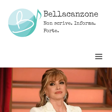
Skip
to
Bellacanzone
content
Non scrive. Informa.
Forte.
MENU