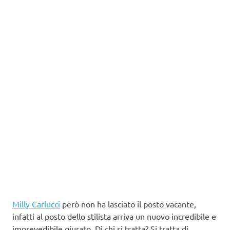
Milly Carlucci
però non ha lasciato il posto vacante,
infatti al posto dello stilista arriva un nuovo incredibile e
imprevedibile giurato. Di chi si tratta? Si tratta di