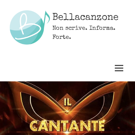
Skip
to
Bellacanzone
content
Non scrive. Informa.
Forte.
MENU