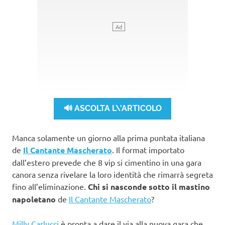
🔊 ASCOLTA L\'ARTICOLO
Manca solamente un giorno alla prima puntata italiana
de
Il Cantante Mascherato
. Il format importato
dall’estero prevede che 8 vip si cimentino in una gara
canora senza rivelare la loro identità che rimarrà segreta
fino all’eliminazione.
Chi si nasconde sotto il mastino
napoletano
de
Il Cantante Mascherato
?
Milly Carlucci
è pronta a dare il via alla nuova gara che