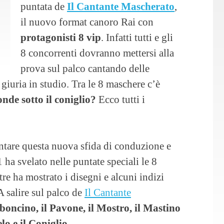
puntata de
Il Cantante Mascherato
,
il nuovo format canoro Rai con
protagonisti 8 vip
. Infatti tutti e gli
8 concorrenti dovranno mettersi alla
prova sul palco cantando delle
giuria in studio. Tra le 8 maschere c’è
onde sotto il coniglio?
Ecco tutti i
ntare questa nuova sfida di conduzione e
ha svelato nelle puntate speciali le 8
e ha mostrato i disegni e alcuni indizi
A salire sul palco de
Il Cantante
rboncino, il Pavone, il Mostro, il Mastino
o e il Coniglio.