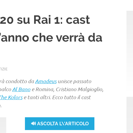
0 su Rai 1: cast
’anno che verrà da
IZIE
rrà condotto da
Amadeus
unisce passato
 palco
Al Bano
e Romina, Cristiano Malgioglio,
The Kolors
e tanti altri. Ecco tutto il cast
.
🔊 ASCOLTA L\'ARTICOLO