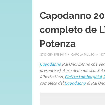
Capodanno 202
completo de L
Potenza
27 DICEMBRE 2019
CAROLA PILUSO
NOT
Capodanno
Rai Uno: L'Anno che Ve
presente e futuro della musica. Sul
Alberto Urso,
Elettra Lamborghini
,
completo del
Capodanno
di Rai Uno