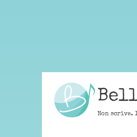
Skip
to
content
Bel
Non scrive. 