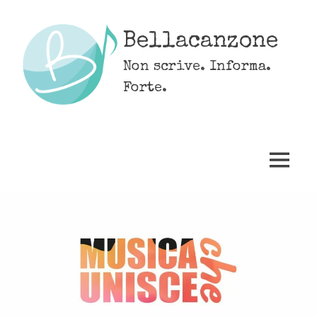
Skip
to
Bellacanzone
content
Non scrive. Informa.
Forte.
MENU