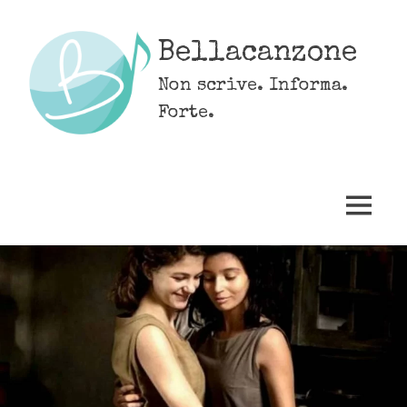
Skip
to
Bellacanzone
content
Non scrive. Informa.
Forte.
MENU