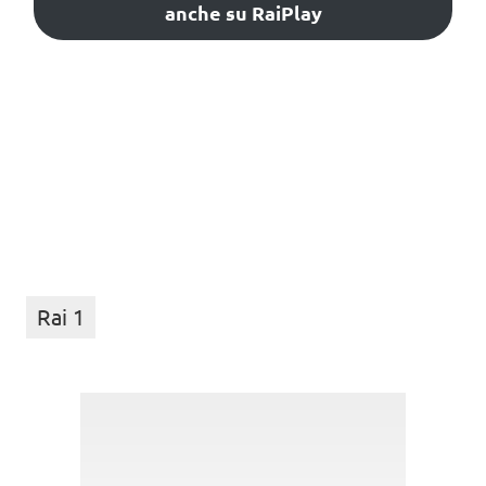
anche su RaiPlay
Rai 1