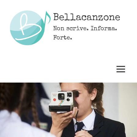
Skip
to
Bellacanzone
content
Non scrive. Informa.
Forte.
MENU