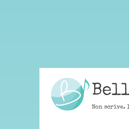
Skip
to
content
Bel
Non scrive. 