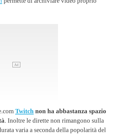
h
permette di archiviare video proprio
re.com
Twitch
non ha abbastanza spazio
tà
. Inoltre le dirette non rimangono sulla
urata varia a seconda della popolarità del