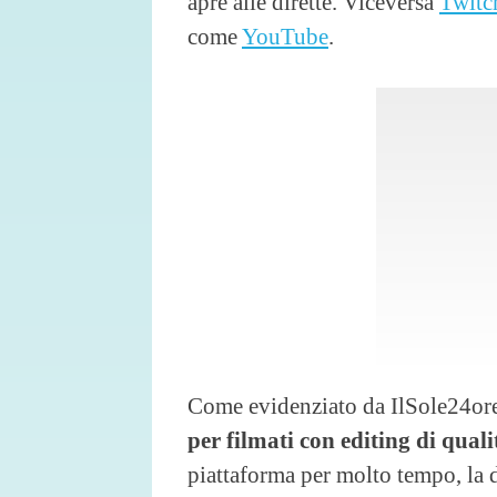
apre alle dirette. Viceversa
Twitc
come
YouTube
.
Come evidenziato da IlSole24o
per filmati con editing di quali
piattaforma per molto tempo, la d