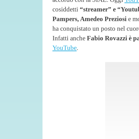
cosiddetti
“streamer” e “Yout
Pampers, Amedeo Preziosi
e mo
ha conquistato un posto nel cuore
Infatti anche
Fabio Rovazzi è p
YouTube
.