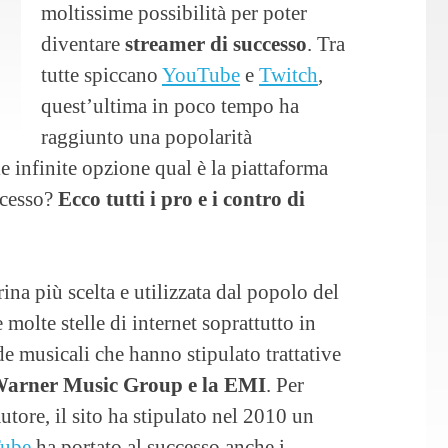
moltissime possibilità per poter
diventare
streamer di successo
. Tra
tutte spiccano
YouTube
e
Twitch
,
quest’ultima in poco tempo ha
raggiunto una popolarità
 le infinite opzione qual è la piattaforma
ccesso?
Ecco tutti i pro e i contro di
rina più scelta e utilizzata dal popolo del
molte stelle di internet soprattutto in
e musicali che hanno stipulato trattative
arner Music Group e la EMI
. Per
autore, il sito ha stipulato nel 2010 un
ube
ha portato al successo anche i