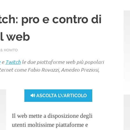
ch: pro e contro di
el web
 & HOWTO
e
e
Twitch
le due piattaforme web più popolari
internet come Fabio Rovazzi, Amedeo Preziosi,
🔊 ASCOLTA L\'ARTICOLO
Il web mette a disposizione degli
utenti moltissime piattaforme e