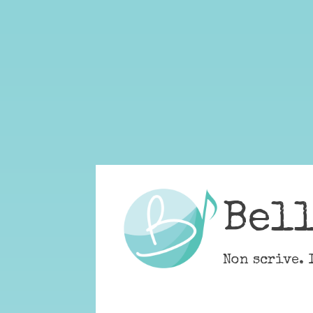
Skip
to
content
Bel
Non scrive. 