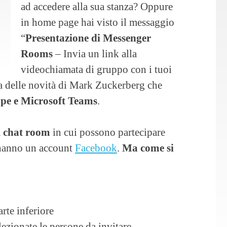
ad accedere alla sua stanza? Oppure
in home page hai visto il messaggio
“
Presentazione di Messenger
Rooms
– Invia un link alla
videochiamata di gruppo con i tuoi
una delle novità di Mark Zuckerberg che
pe e Microsoft Teams
.
a
chat room
in cui possono partecipare
 hanno un account
Facebook
.
Ma come si
rte inferiore
ezionate le persone da invitare