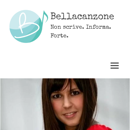
Skip
to
Bellacanzone
content
Non scrive. Informa.
Forte.
MENU