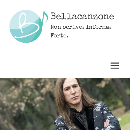
Skip
to
Bellacanzone
content
Non scrive. Informa.
Forte.
MENU