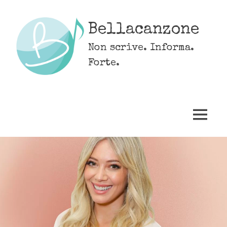
Skip
to
Bellacanzone
content
Non scrive. Informa.
Forte.
MENU