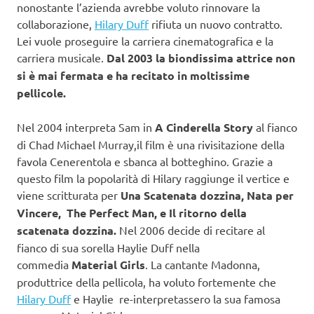
nonostante l’azienda avrebbe voluto rinnovare la
collaborazione,
Hilary Duff
rifiuta un nuovo contratto.
Lei vuole proseguire la carriera cinematografica e la
carriera musicale.
Dal 2003 la biondissima attrice non
si è mai fermata e ha recitato in moltissime
pellicole.
Nel 2004 interpreta Sam in
A Cinderella Story
al fianco
di Chad Michael Murray,il film è una rivisitazione della
favola Cenerentola e sbanca al botteghino. Grazie a
questo film la popolarità di Hilary raggiunge il vertice e
viene scritturata per
Una Scatenata dozzina, Nata per
Vincere, The Perfect Man, e Il ritorno della
scatenata dozzina.
Nel 2006 decide di recitare al
fianco di sua sorella Haylie Duff nella
commedia
Material Girls
. La cantante Madonna,
produttrice della pellicola, ha voluto fortemente che
Hilary Duff
e Haylie re-interpretassero la sua famosa