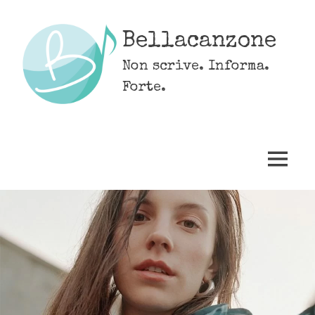
Skip
to
Bellacanzone
content
Non scrive. Informa.
Forte.
MENU