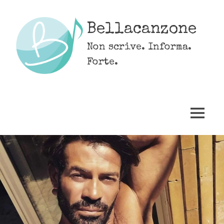
Skip
to
Bellacanzone
content
Non scrive. Informa.
Forte.
MENU