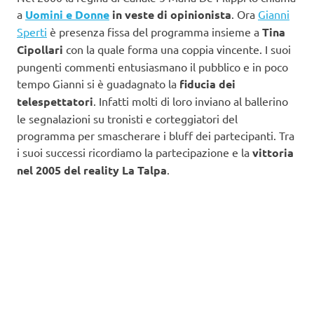
a
Uomini e Donne
in veste di opinionista
. Ora
Gianni
Sperti
è presenza fissa del programma insieme a
Tina
Cipollari
con la quale forma una coppia vincente. I suoi
pungenti commenti entusiasmano il pubblico e in poco
tempo Gianni si è guadagnato la
fiducia dei
telespettatori
. Infatti molti di loro inviano al ballerino
le segnalazioni su tronisti e corteggiatori del
programma per smascherare i bluff dei partecipanti. Tra
i suoi successi ricordiamo la partecipazione e la
vittoria
nel 2005 del reality La Talpa
.