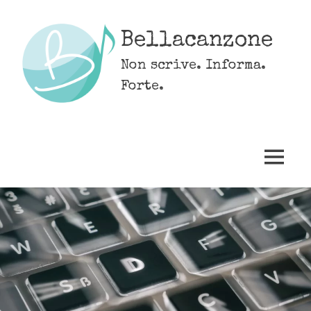
Skip
to
Bellacanzone
content
Non scrive. Informa.
Forte.
MENU