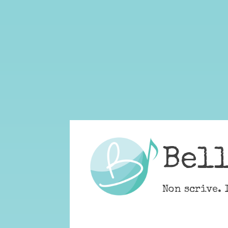
Skip
to
content
Bel
Non scrive. 