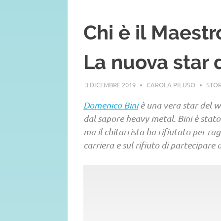
Chi è il Maest
La nuova star 
3 DICEMBRE 2019
CAROLA PILUSO
STOR
Domenico Bini
è una vera star del we
dal sapore heavy metal. Bini è stato
ma il chitarrista ha rifiutato per ragi
carriera e sul rifiuto di partecipare