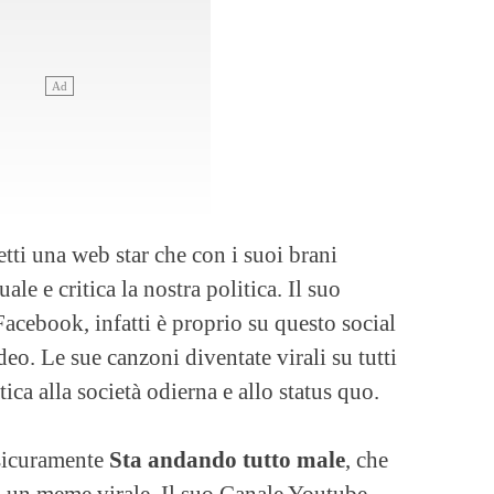
fetti una web star che con i suoi brani
uale e critica la nostra politica. Il suo
Facebook, infatti è proprio su questo social
o. Le sue canzoni diventate virali su tutti
tica alla società odierna e allo status quo.
 sicuramente
Sta andando tutto male
, che
in un meme virale. Il suo Canale Youtube