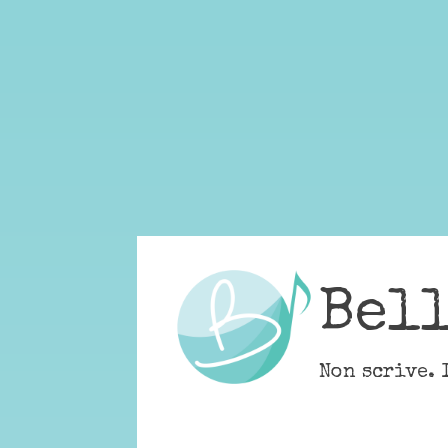
Skip
to
content
Bel
Non scrive. 