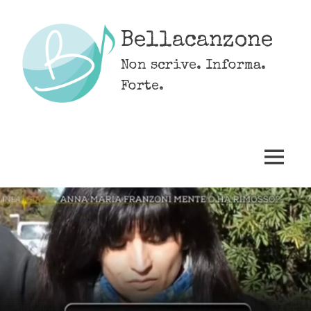
Skip
to
Bellacanzone
content
Non scrive. Informa.
Forte.
MENU