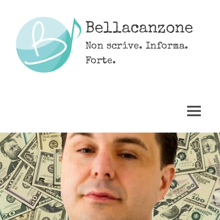
Skip
to
Bellacanzone
content
Non scrive. Informa.
Forte.
MENU