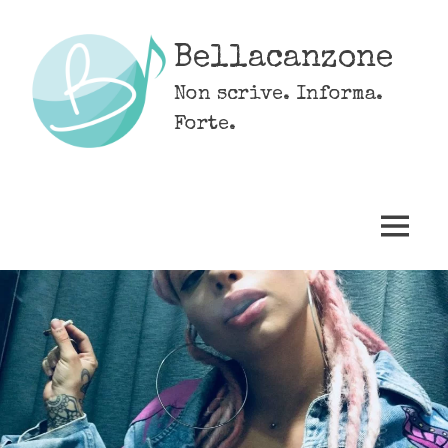
Skip
to
Bellacanzone
content
Non scrive. Informa.
Forte.
MENU