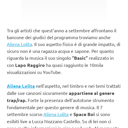
Tra gli artisti che quest’anno a settembre affrontano il
bancone dei giudici del programma troviamo anche
Aliena Lolita
. Il suo aspetto fisico è di grande impatto, di
sicuro non è una ragazza acqua e sapone. Per quanto
riguarda la musica il suo singolo
“Basic”
realizzato in
con
Lapo Raggiro
ha quasi raggiunto le 10mila
visualizzazioni su YouTube.
Aliena Lolita
nell’aspetto, nel timbro e nei temi trattati
dalle sue canzoni sicuramente
appartiene al genere
trap/rap.
Forte la presenza dell’autotune strumento
fondamentale per questo genere di musica. Il 7
settembre scorso
Aliena Lolita
e
Space Boi
si sono
esibiti live a Lucca Nozzano Castello. Su di lei non ci
sono molte informazioni in giro per il web. Al momento