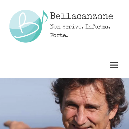
Skip
to
Bellacanzone
content
Non scrive. Informa.
Forte.
MENU