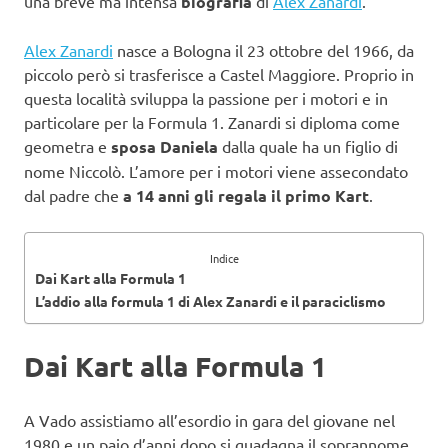
una breve ma intensa
biografia
di
Alex Zanardi
.
Alex Zanardi
nasce a Bologna il 23 ottobre del 1966, da
piccolo però si trasferisce a Castel Maggiore. Proprio in
questa località sviluppa la passione per i motori e in
particolare per la Formula 1. Zanardi si diploma come
geometra e
sposa Daniela
dalla quale ha un figlio di
nome Niccolò. L’amore per i motori viene assecondato
dal padre che
a 14 anni gli regala il primo Kart
.
Indice
Dai Kart alla Formula 1
L’addio alla formula 1 di Alex Zanardi e il paraciclismo
Dai Kart alla Formula 1
A Vado assistiamo all’esordio in gara del giovane nel
1980 e un paio d’anni dopo si guadagna il soprannome