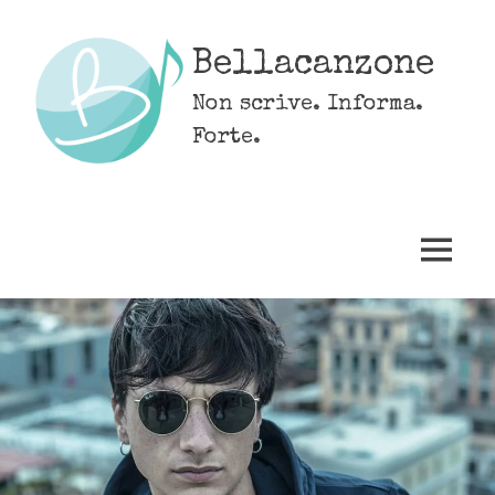
Skip
to
Bellacanzone
content
Non scrive. Informa.
Forte.
MENU