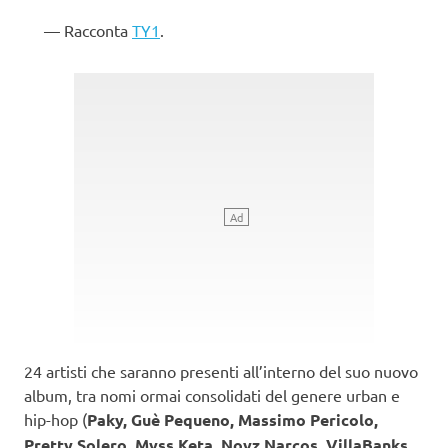
Racconta
TY1
.
24 artisti che saranno presenti all’interno del suo nuovo
album, tra nomi ormai consolidati del genere urban e
hip-hop (
Paky, Guè Pequeno, Massimo Pericolo,
Pretty Solero, Myss Keta, Noyz Narcos, VillaBanks,