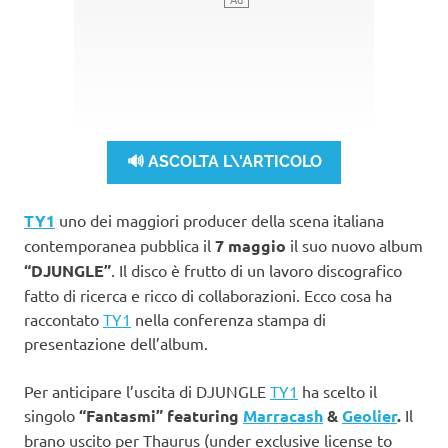
🔊 ASCOLTA L\'ARTICOLO
TY1
uno dei maggiori producer della scena italiana
contemporanea pubblica il
7 maggio
il suo nuovo album
“DJUNGLE”
. Il disco è frutto di un lavoro discografico
fatto di ricerca e ricco di collaborazioni. Ecco cosa ha
raccontato
TY1
nella conferenza stampa di
presentazione dell’album.
Per anticipare l’uscita di DJUNGLE
TY1
ha scelto il
singolo
“Fantasmi” featuring
Marracash
&
Geolier
.
Il
brano uscito per Thaurus (under exclusive license to