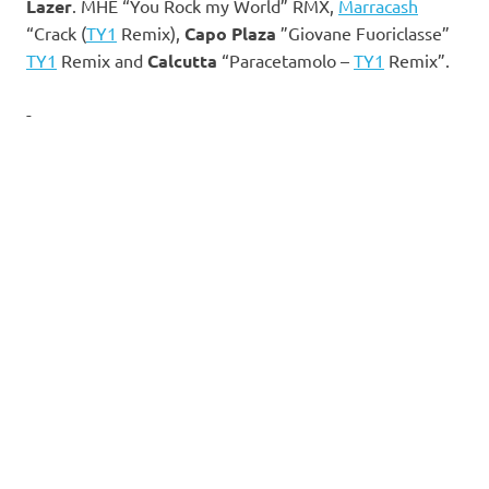
Lazer
. MHE “You Rock my World” RMX,
Marracash
“Crack (
TY1
Remix),
Capo Plaza
”Giovane Fuoriclasse”
TY1
Remix and
Calcutta
“Paracetamolo –
TY1
Remix”.
-