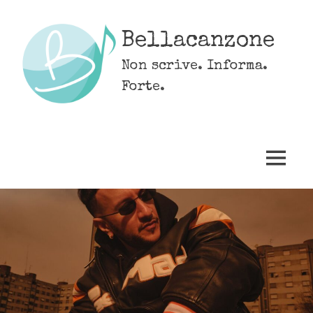
Skip
to
Bellacanzone
content
Non scrive. Informa.
Forte.
MENU