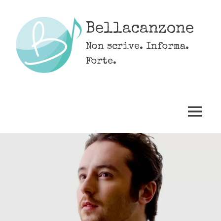
Skip
to
Bellacanzone
content
Non scrive. Informa.
Forte.
MENU