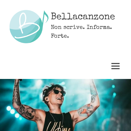
Skip
to
Bellacanzone
content
Non scrive. Informa.
Forte.
MENU