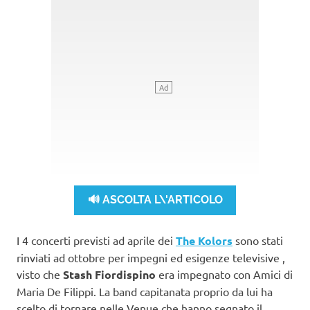
🔊 ASCOLTA L\'ARTICOLO
I 4 concerti previsti ad aprile dei
The Kolors
sono stati
rinviati ad ottobre per impegni ed esigenze televisive ,
visto che
Stash Fiordispino
era impegnato con Amici di
Maria De Filippi. La band capitanata proprio da lui ha
scelto di tornare nelle Venue che hanno segnato il