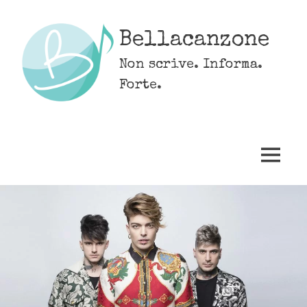
Skip
to
Bellacanzone
content
Non scrive. Informa.
Forte.
MENU