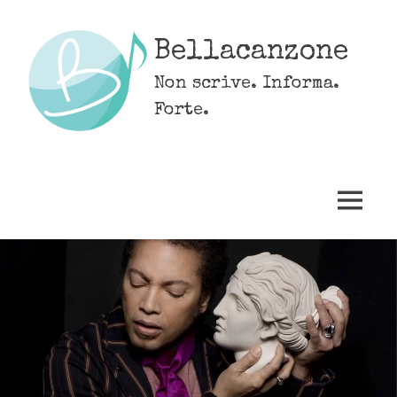
Skip
to
Bellacanzone
content
Non scrive. Informa.
Forte.
MENU