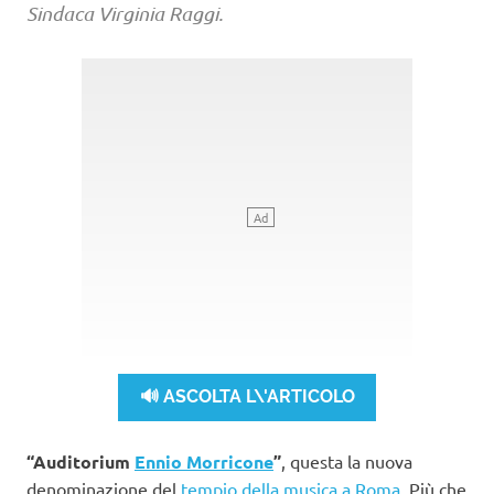
Sindaca Virginia Raggi.
🔊 ASCOLTA L\'ARTICOLO
“Auditorium
Ennio Morricone
”
, questa la nuova
denominazione del
tempio della musica a Roma
. Più che