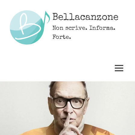
Skip
to
Bellacanzone
content
Non scrive. Informa.
Forte.
MENU