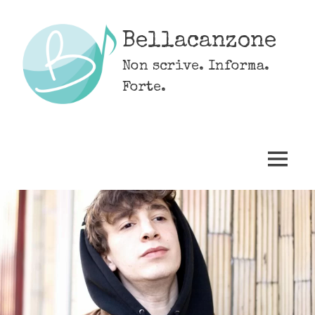
Skip
to
Bellacanzone
content
Non scrive. Informa.
Forte.
MENU