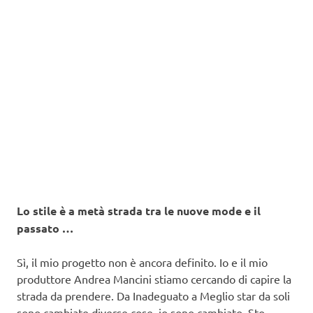
Lo stile è a metà strada tra le nuove mode e il
passato …
Sì, il mio progetto non è ancora definito. Io e il mio
produttore Andrea Mancini stiamo cercando di capire la
strada da prendere. Da Inadeguato a Meglio star da soli
sono cambiate diverse cose, io sono cambiato. Sto