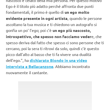
nascosto e celato della mia persona. Per questo motivo
Ego è il titolo più adatto perché affronta due punti
fondamentali, il primo è quello di
un ego molto
evidente presente in ogni artista
, quando le persone
ascoltano la tua musica e ti chiedono un autografo si
gonfia un po’ l’ego; poi c’è
un ego più nascosto,
introspettivo, che spesso non facciamo veder
e, che
spesso deriva dal fatto che spesso ci sono persone che ti
cercano, poi la sera ti ritrovi da solo, quindi c’è questo
picco dall’alto al basso che ti fa vivere una dualità
dell’ego.”, ha
dichiarato Biondo in una video
intervista a Bellacanzone
. Abbiamo incontrato
nuovamente il cantante.