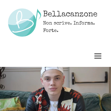
Skip
to
Bellacanzone
content
Non scrive. Informa.
Forte.
MENU