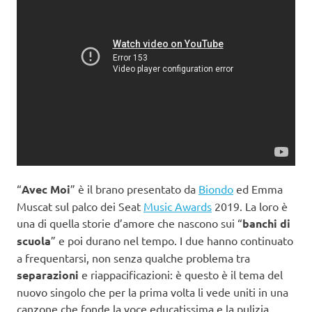
“
Avec Moi
” è il brano presentato da
Biondo
ed Emma
Muscat sul palco dei Seat
Music Awards
2019. La loro è
una di quella storie d’amore che nascono sui “
banchi di
scuola
” e poi durano nel tempo. I due hanno continuato
a frequentarsi, non senza qualche problema tra
separazioni
e riappacificazioni: è questo è il tema del
nuovo singolo che per la prima volta li vede uniti in una
canzone che fonde la voce educatissima e la pulizia