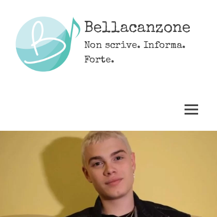
Skip
to
Bellacanzone
content
Non scrive. Informa.
Forte.
MENU