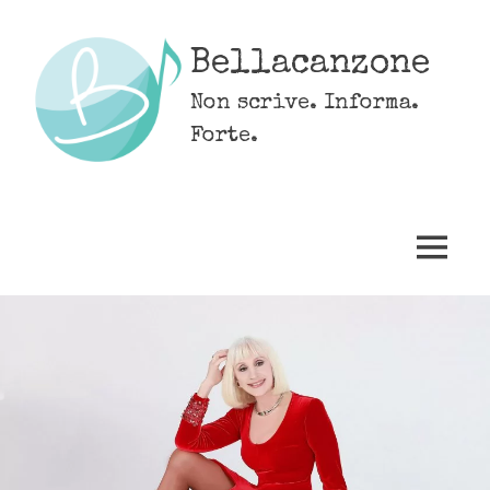
Skip
to
Bellacanzone
content
Non scrive. Informa.
Forte.
MENU