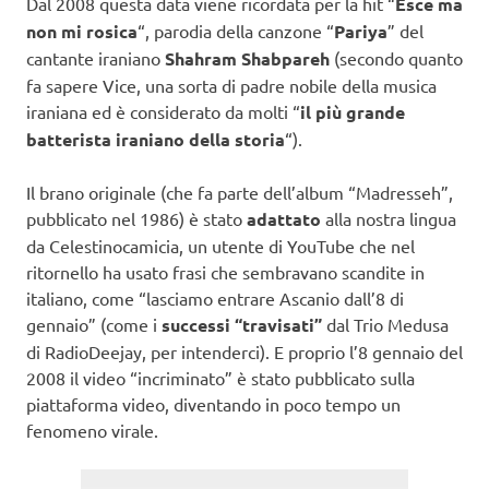
Dal 2008 questa data viene ricordata per la hit “
Esce ma
non mi rosica
“, parodia della canzone “
Pariya
” del
cantante iraniano
Shahram Shabpareh
(secondo quanto
fa sapere Vice, una sorta di padre nobile della musica
iraniana ed è considerato da molti “
il più grande
batterista iraniano della storia
“).
Il brano originale (che fa parte dell’album “Madresseh”,
pubblicato nel 1986) è stato
adattato
alla nostra lingua
da Celestinocamicia, un utente di YouTube che nel
ritornello ha usato frasi che sembravano scandite in
italiano, come “lasciamo entrare Ascanio dall’8 di
gennaio” (come i
successi “travisati”
dal Trio Medusa
di RadioDeejay, per intenderci). E proprio l’8 gennaio del
2008 il video “incriminato” è stato pubblicato sulla
piattaforma video, diventando in poco tempo un
fenomeno virale.