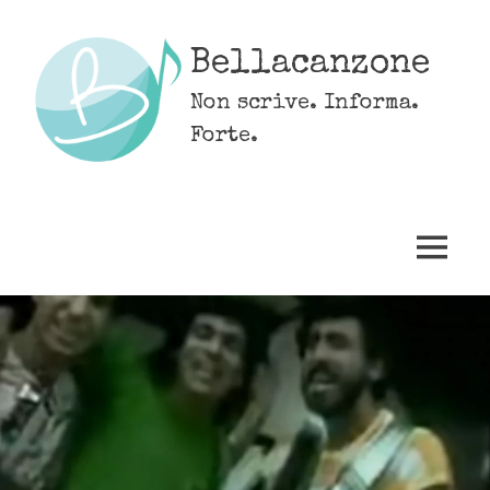
Skip
to
Bellacanzone
content
Non scrive. Informa.
Forte.
MENU