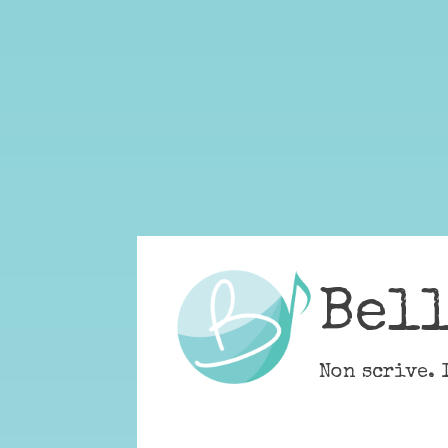
Skip
to
content
Bel
Non scrive. 