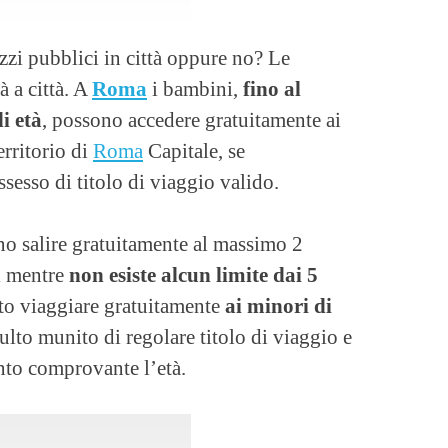
zzi pubblici in città oppure no? Le
à a città. A
Roma
i bambini,
fino al
i età
, possono accedere gratuitamente ai
erritorio di
Roma
Capitale, se
esso di titolo di viaggio valido.
o salire gratuitamente al massimo 2
ni mentre
non esiste alcun limite dai 5
to viaggiare gratuitamente
ai minori di
lto munito di regolare titolo di viaggio e
to comprovante l’età.