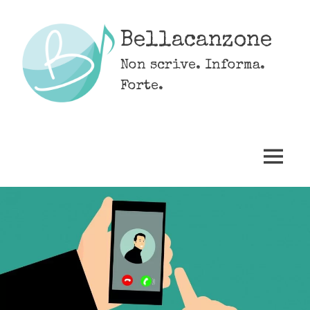
Skip
to
Bellacanzone
content
Non scrive. Informa.
Forte.
MENU