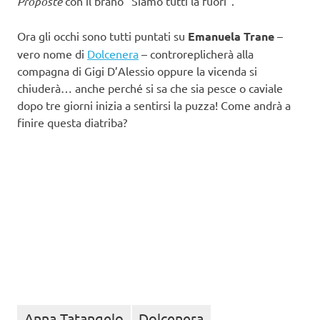
Proposte
con il brano “Siamo tutti là fuori”.
Ora gli occhi sono tutti puntati su
Emanuela Trane
–
vero nome di
Dolcenera
– controreplicherà alla
compagna di Gigi D’Alessio oppure la vicenda si
chiuderà… anche perché si sa che sia pesce o caviale
dopo tre giorni inizia a sentirsi la puzza! Come andrà a
finire questa diatriba?
Anna Tatangelo
Dolcenera