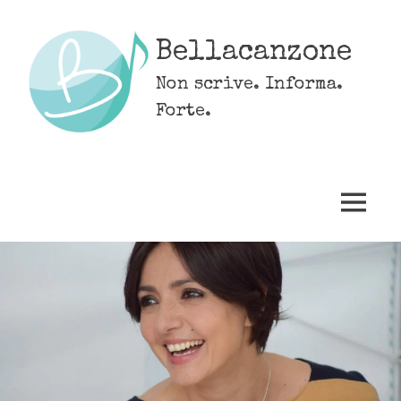
Skip
to
Bellacanzone
content
Non scrive. Informa.
Forte.
MENU