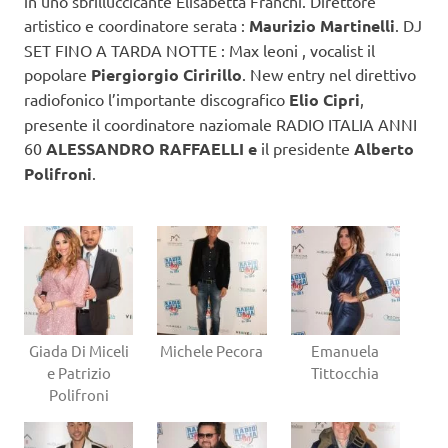
in uno sbrilluccicante Elisabetta Franchi. Direttore
artistico e coordinatore serata :
Maurizio Martinelli
. DJ
SET FINO A TARDA NOTTE : Max leoni , vocalist il
popolare
Piergiorgio Ciririllo
. New entry nel direttivo
radiofonico l’importante discografico
Elio Cipri
,
presente il coordinatore naziomale RADIO ITALIA ANNI
60
ALESSANDRO RAFFAELLI e
il presidente
Alberto
Polifroni
.
Giada Di Miceli
Michele Pecora
Emanuela
e Patrizio
Tittocchia
Polifroni