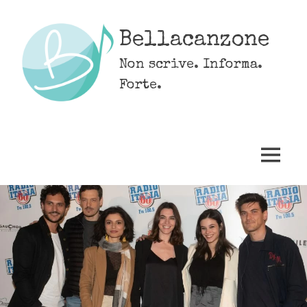
Skip
to
Bellacanzone
content
Non scrive. Informa.
Forte.
MENU