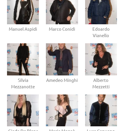
Manuel Aspidi
Marco Conidi
Edoardo
Vianello
Silvia
Amedeo Minghi
Alberto
Mezzanotte
Mezzetti
Giada De Blanc
Maria Monsè
Luca Capuano