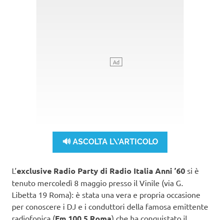
🔊 ASCOLTA L\'ARTICOLO
L’
exclusive Radio Party di Radio Italia Anni ’60
si è
tenuto mercoledì 8 maggio presso il Vinile (via G.
Libetta 19 Roma): è stata una vera e propria occasione
per conoscere i DJ e i conduttori della famosa emittente
radiofonica (
Fm 100.5 Roma
) che ha conquistato il