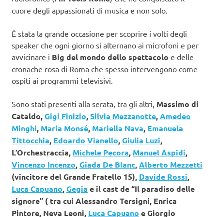
cuore degli appassionati di musica e non solo.
È stata la grande occasione per scoprire i volti degli
speaker che ogni giorno si alternano ai microfoni e per
avvicinare i
Big del mondo dello spettacolo
e delle
cronache rosa di Roma che spesso intervengono come
ospiti ai programmi televisivi.
Sono stati presenti alla serata, tra gli altri,
Massimo di
Cataldo,
Gigi Finizio
,
Silvia Mezzanotte
,
Amedeo
Minghi
,
Maria Monsé
,
Mariella Nava
,
Emanuela
Tittocchia
,
Edoardo Vianello
,
Giulia Luzi
,
L’Orchestraccia,
Michele Pecora
,
Manuel Aspidi
,
Vincenzo Incenzo
,
Giada De Blanc
,
Alberto Mezzetti
(vincitore del Grande Fratello 15),
Davide Rossi
,
Luca Capuano
,
Gegia
e il cast de “Il paradiso delle
signore” ( tra cui Alessandro Tersigni, Enrica
Pintore, Neva Leoni,
Luca Capuano
e Giorgio