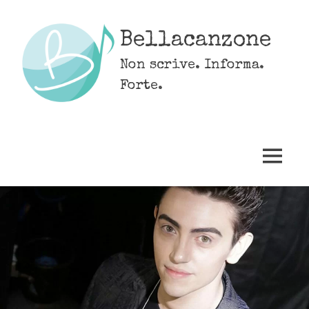
Skip
to
Bellacanzone
content
Non scrive. Informa.
Forte.
MENU