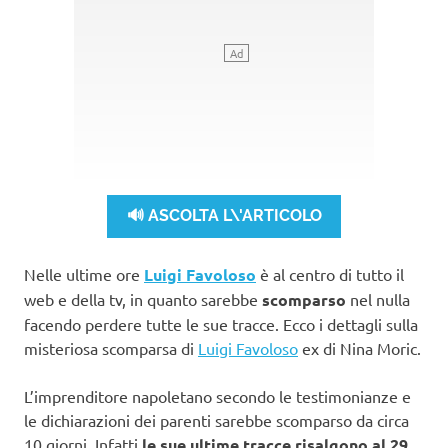
🔊 ASCOLTA L\'ARTICOLO
Nelle ultime ore
Luigi Favoloso
è al centro di tutto il
web e della tv, in quanto sarebbe
scomparso
nel nulla
facendo perdere tutte le sue tracce. Ecco i dettagli sulla
misteriosa scomparsa di
Luigi Favoloso
ex di Nina Moric.
L’imprenditore napoletano secondo le testimonianze e
le dichiarazioni dei parenti sarebbe scomparso da circa
10 giorni. Infatti
le sue ultime tracce risalgono al 29