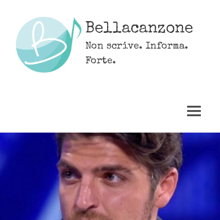
Skip
to
Bellacanzone
content
Non scrive. Informa.
Forte.
MENU