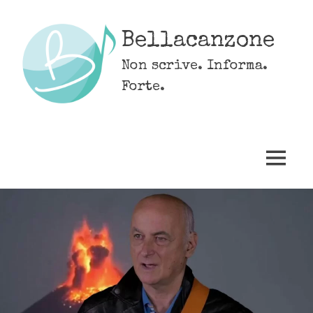
Skip
to
Bellacanzone
content
Non scrive. Informa.
Forte.
MENU