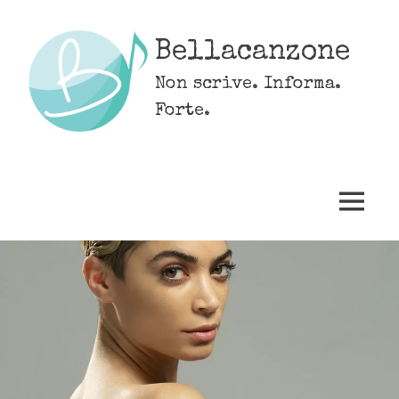
Skip
to
Bellacanzone
content
Non scrive. Informa.
Forte.
MENU