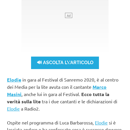
🔊 ASCOLTA L\'ARTICOLO
Elodie
in gara al Festival di Sanremo 2020, è al centro
dei Media per la lite avuta con il cantante
Marco
Masini
, anche lui in gara al Festival.
Ecco tutta la
verità sulla lite
tra i due cantanti e le dichiarazioni di
Elodie
a Radio2.
Ospite nel programma di Luca Barbarossa,
Elodie
si è
lasciata andare e ha confessato cosa è successo davvero