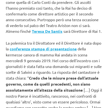
come quella di Carlo Conti da prendere. Gli ascolti
l’hanno premiato così tanto, che la Rai ha deciso di
confermarlo come direttore artistico per il secondo
anno consecutivo. Purtroppo però una terza occasione
di vederlo sul palco del Teatro Ariston non ci sarà.
Almeno finché
Teresa De Santis
sarà Direttore di Rai 1.
La polemica tra il Dirottatore ed il Direttore è nata dopo
la
conferenza stampa di presentazione
della
kermesse canora di mamma Rai andata in scena
mercoledì 9 gennaio 2019. Nel corso dell’incontro con i
giornalisti è stata fatta una domanda sui migranti e sulle
scelte di Salvini a riguardo. La risposta del cantautore è
stata chiara: “
Credo che le misure prese dall’attuale
governo, come da quelli precedenti, non siano
assolutamente all’altezza della situazione
[…] Oggi il
nostro Paese è incattivito, rancoroso, nei confronti di
qualsiasi ‘altro’, visto come un essere pericoloso. Ormai
guardiamo con sospetto anche la nostra ombra […] Non