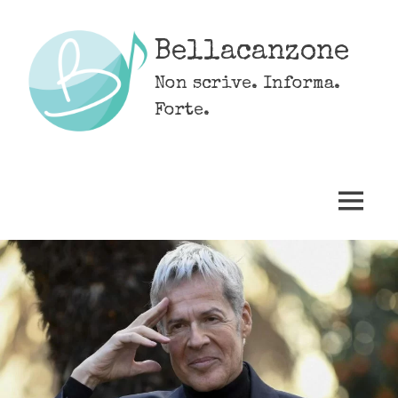
Skip
to
Bellacanzone
content
Non scrive. Informa.
Forte.
MENU