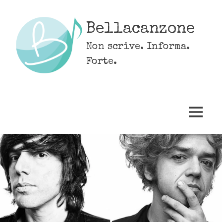
Skip
to
Bellacanzone
content
Non scrive. Informa.
Forte.
MENU