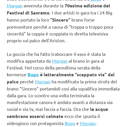
Morgan
avvenuta durante la
70esima edizione del
Festival di Sanremo
. I due artisti in gara tra i 24 Big
hanno portato la loro
“Sincero”
brano forse
premonitore perché a causa di “troppa o troppo poca
sincerità” la coppia è scoppiata in diretta televisiva
proprio sul palco dell’Ariston.
La goccia che ha fatto traboccare il vaso è stata la
modifica apportata da
Morgan
al brano in gara al
Festival. Nel corso della penultima serata della
kermesse
Bugo
è letteralmente “scappato via” dal
palco
perché
Morgan
ha modificato la prima strofa del
brano “Sincero” portandoli così alla squalifica immediata
dalla gara. Lo scontro una volta terminata la
manifestazione canora è andato avanti a distanza via
social e via tv, mai faccia a faccia. Ora che
le acque
sembrano essersi calmate
ecco che spunta il
videogioco con protagonista
Bugo
e
Morgan
.