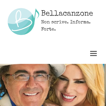
Skip
to
Bellacanzone
content
Non scrive. Informa.
Forte.
MENU