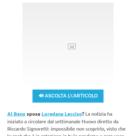
🔊 ASCOLTA L\'ARTICOLO
Al Bano
sposa
Loredana Lecciso
?
La notizia ha
iniziato a circolare dal settimanale Nuovo diretto da
Riccardo Signoretti: impossibile non scoprirlo, visto che
lo spot che è in rotazione in tv lo proclama a gran voce.