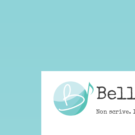
Skip
to
content
Bel
Non scrive. 