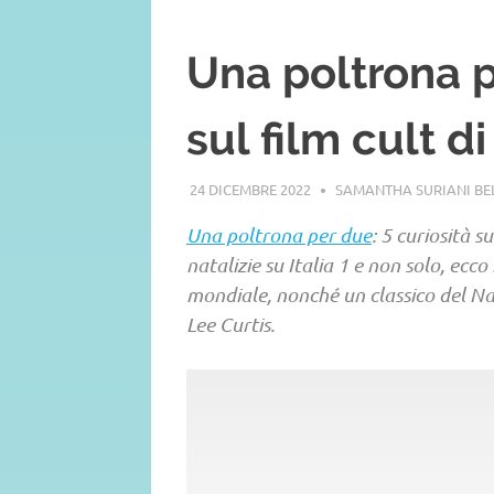
Una poltrona p
sul film cult d
24 DICEMBRE 2022
SAMANTHA SURIANI B
Una poltrona per due
: 5 curiosità s
natalizie su Italia 1 e non solo, ecco
mondiale, nonché un classico del N
Lee Curtis.