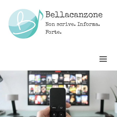
Skip
to
Bellacanzone
content
Non scrive. Informa.
Forte.
MENU