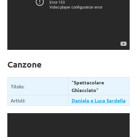
Canzone
“
Spettacolare
Titolo:
Ghiacciato
“
Artisti:
Daniela e Luca Sardella