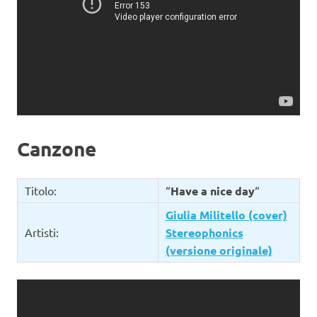
Canzone
Titolo:
“
Have a nice day
“
Giulia Militello (cover)
Artisti:
Stereophonics
(versione originale)