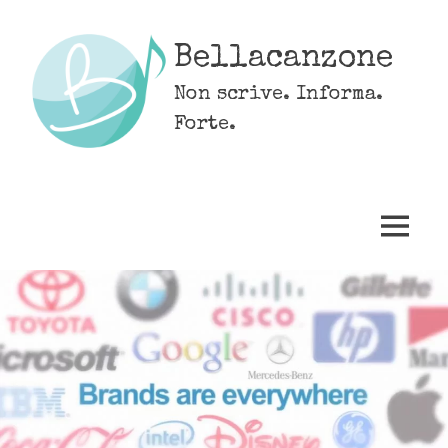
Skip
to
Bellacanzone
content
Non scrive. Informa.
Forte.
MENU