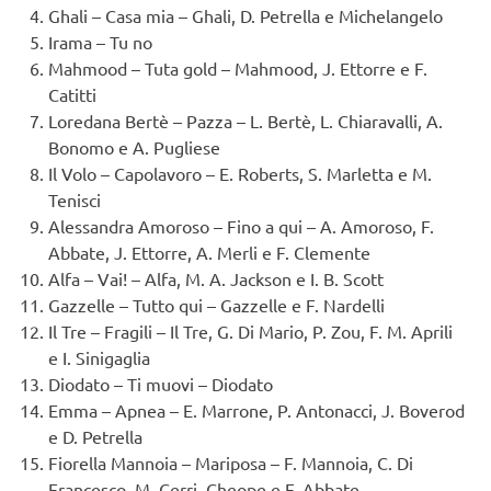
Ghali – Casa mia – Ghali, D. Petrella e Michelangelo
Irama – Tu no
Mahmood – Tuta gold – Mahmood, J. Ettorre e F.
Catitti
Loredana Bertè – Pazza – L. Bertè, L. Chiaravalli, A.
Bonomo e A. Pugliese
Il Volo – Capolavoro – E. Roberts, S. Marletta e M.
Tenisci
Alessandra Amoroso – Fino a qui – A. Amoroso, F.
Abbate, J. Ettorre, A. Merli e F. Clemente
Alfa – Vai! – Alfa, M. A. Jackson e I. B. Scott
Gazzelle – Tutto qui – Gazzelle e F. Nardelli
Il Tre – Fragili – Il Tre, G. Di Mario, P. Zou, F. M. Aprili
e I. Sinigaglia
Diodato – Ti muovi – Diodato
Emma – Apnea – E. Marrone, P. Antonacci, J. Boverod
e D. Petrella
Fiorella Mannoia – Mariposa – F. Mannoia, C. Di
Francesco, M. Cerri, Cheope e F. Abbate