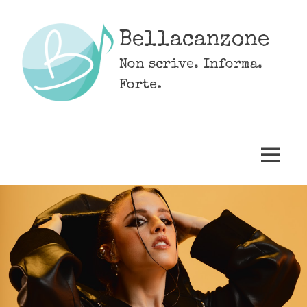
Skip
to
Bellacanzone
content
Non scrive. Informa.
Forte.
MENU