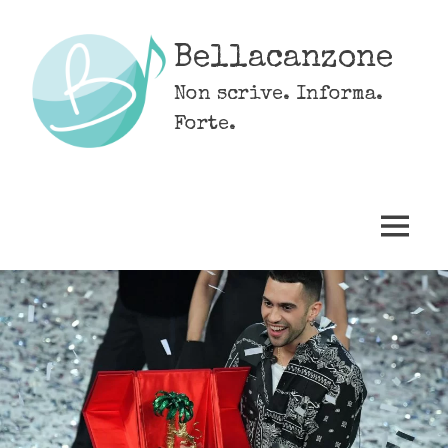
Skip
to
Bellacanzone
content
Non scrive. Informa.
Forte.
MENU